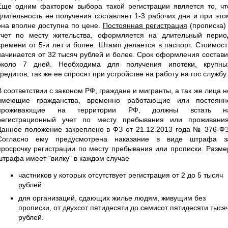
Еще одним фактором выбора такой регистрации является то, чт
длительность ее получения составляет 1-3 рабочих дня и при это
она вполне доступна по цене.
Постоянная регистрация
(прописка) 
учет по месту жительства, оформляется на длительный перио
времени от 5-и лет и более. Штамп делается в паспорт. Стоимост
начинается от 32 тысяч рублей и более. Срок оформления состави
около 7 дней. Необходима для получения ипотеки, крупны
кредитов, так же ее спросят при устройстве на работу на гос службу.
В соответствии с законом РФ, граждане и мигранты, а так же лица н
имеющие гражданства, временно работающие или постоянн
проживающие на территории РФ, должны встать н
регистрационный учет по месту пребывания или проживания
Данное положение закреплено в ФЗ от 21.12.2013 года № 376-ФЗ
Согласно ему предусмотрена наказание в виде штрафа з
просрочку регистрации по месту пребывания или прописки. Разме
штрафа имеет "вилку" в каждом случае
частников у которых отсутствует регистрация от 2 до 5 тысяч
рублей
для организаций, сдающих жилье людям, живущим без
прописки, от двухсот пятидесяти до семисот пятидесяти тыся
рублей.