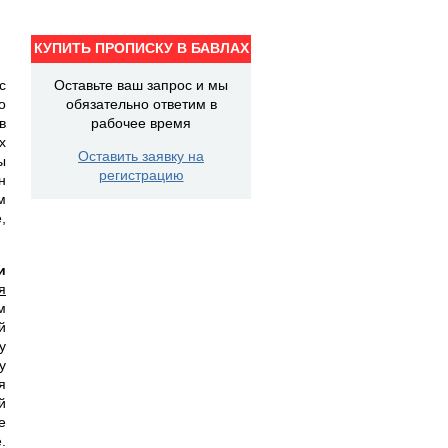
КУПИТЬ ПРОПИСКУ В БАВЛАХ
с
Оставьте ваш запрос и мы
о
обязательно ответим в
в
рабочее время
х
Оставить заявку на
ы
регистрацию
н
м
,
и
я
м
й
у
у
я
й
е
.