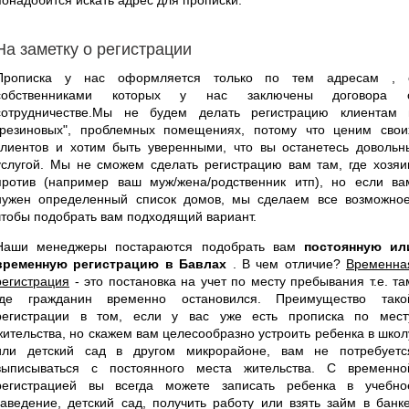
На заметку о регистрации
Прописка у нас оформляется только по тем адресам , 
собственниками которых у нас заключены договора 
сотрудничестве.Мы не будем делать регистрацию клиентам 
"резиновых", проблемных помещениях, потому что ценим свои
клиентов и хотим быть уверенными, что вы останетесь довольн
услугой. Мы не сможем сделать регистрацию вам там, где хозяи
против (например ваш муж/жена/родственник итп), но если ва
нужен определенный список домов, мы сделаем все возможное
чтобы подобрать вам подходящий вариант.
Наши менеджеры постараются подобрать вам
постоянную ил
временную регистрацию в Бавлах
. В чем отличие?
Временна
регистрация
- это постановка на учет по месту пребывания т.е. та
где гражданин временно остановился. Преимущество тако
регистрации в том, если у вас уже есть прописка по мест
жительства, но скажем вам целесообразно устроить ребенка в школ
или детский сад в другом микрорайоне, вам не потребуетс
выписываться с постоянного места жительства. С временно
регистрацией вы всегда можете записать ребенка в учебно
заведение, детский сад, получить работу или взять займ в банке