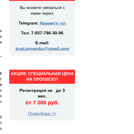
Вы можете связаться с
нами через:
Telegram:
Нажмите тут
м
Тел:
7-937-796-30-96
а
а
E-mail:
kupi.propisku@gmail.com
"
в
АКЦИЯ: СПЕЦИАЛЬНАЯ ЦЕНА
с
НА ПРОПИСКУ!
в
и
Регистрация на до 3
е
мес.
и
от 7 000 руб.
Подробнее >>
й
о
е