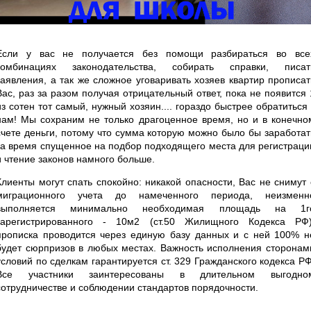
Если у вас не получается без помощи разбираться во все
комбинациях законодательства, собирать справки, писат
заявления, а так же сложное уговаривать хозяев квартир прописат
Вас, раз за разом получая отрицательный ответ, пока не появится 
из сотен тот самый, нужный хозяин.... гораздо быстрее обратиться 
нам! Мы сохраним не только драгоценное время, но и в конечно
счете деньги, потому что сумма которую можно было бы заработат
за время спущенное на подбор подходящего места для регистраци
и чтение законов намного больше.
Клиенты могут спать спокойно: никакой опасности, Вас не снимут 
миграционного учета до намеченного периода, неизменн
выполняется минимально необходимая площадь на 1г
зарегистрированного - 10м2 (ст.50 Жилищного Кодекса РФ)
прописка проводится через единую базу данных и с ней 100% н
будет сюрпризов в любых местах. Важность исполнения сторонам
условий по сделкам гарантируется ст. 329 Гражданского кодекса РФ
Все участники заинтересованы в длительном выгодно
сотрудничестве и соблюдении стандартов порядочности.