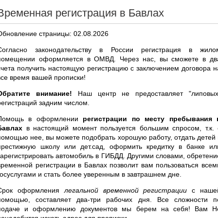
Временная регистрация в Бавлах
Обновление страницы: 02.08.2026
Согласно законодательству в России регистрация в жило
помещении оформляется в ОМВД. Через нас, вы сможете в дв
счета получить настоящую регистрацию с заключением договора н
все время вашей прописки!
Обратите внимание!
Наш центр не предоставляет "липовых
регистраций задним числом.
Помощь в оформлении
регистрации по месту пребывания 
Бавлах
в настоящий момент пользуется большим спросом, т.к. 
помощью нее, вы можете подобрать хорошую работу, отдать детей 
престижную школу или дет.сад, оформить кредитку в банке ил
зарегистрировать автомобиль в ГИБДД. Другими словами, обретени
временной регистрации в Бавлах позволит вам пользоваться всем
госуслугами и стать более уверенным в завтрашнем дне.
Срок оформления
легальной временной регистрации
с наше
помощью, составляет два-три рабочих дня. Все сложности п
подаче и оформлению документов мы берем на себя! Вам Н
понадобится искать адрес для прописки.